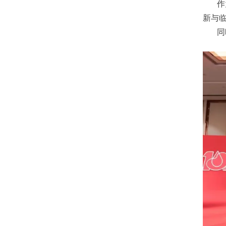
作
新与
同