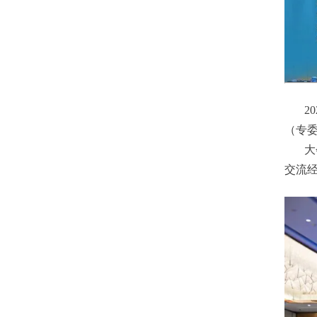
2
（专
大
交流