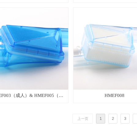
童）
EF003（成人）& HMEF005（儿
HMEF008
童）
上一页
1
2
3