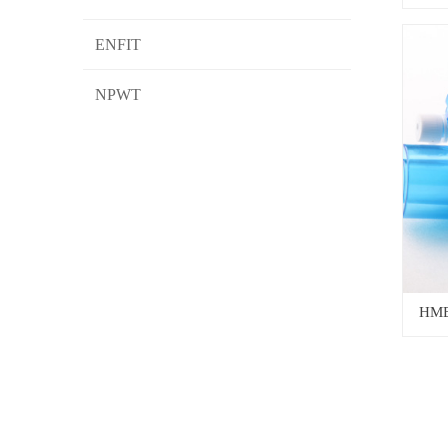
ENFIT
NPWT
HM