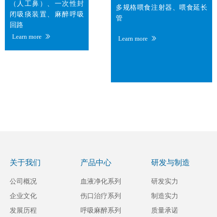
（人工鼻）、一次性封
多规格喂食注射器、喂食延长
闭吸痰装置、麻醉呼吸
管
回路
Learn more
ꅀ
Learn more
ꅀ
关于我们
产品中心
研发与制造
公司概况
血液净化系列
研发实力
企业文化
伤口治疗系列
制造实力
发展历程
呼吸麻醉系列
质量承诺