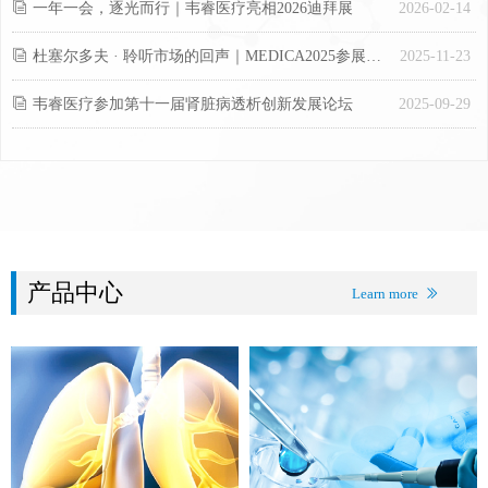
ꀢ
一年一会，逐光而行｜韦睿医疗亮相2026迪拜展
2026-02-14
ꀢ
杜塞尔多夫 · 聆听市场的回声｜MEDICA2025参展圆满结束
2025-11-23
ꀢ
韦睿医疗参加第十一届肾脏病透析创新发展论坛
2025-09-29
产品中心
Learn more
ꅀ