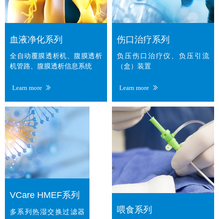
血液净化系列
伤口治疗系列
全自动覆膜透析机、腹膜透析
负压伤口治疗仪、负压引流
机管路、腹膜透析信息系统
（盒）装置
Learn more
Learn more
ꅀ
ꅀ
VCare HMEF系列
喂食系列
多系列热湿交换过滤器